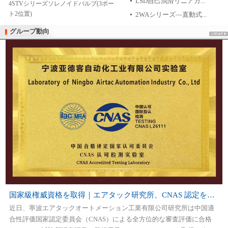
LSD自己潤滑リニアガ...
4STVシリーズソレノイドバルブ(3ポー
ト2位置)
2WAシリーズ―直動式...
グループ動向
グループ動向
国家級権威資格を取得｜エアタック研究所、CNAS 認定を獲得
近日、寧波エアタックオートメーション工業有限公司研究所は中国適
合性評価国家認定委員会（CNAS）による全方位的な審査評価に合格