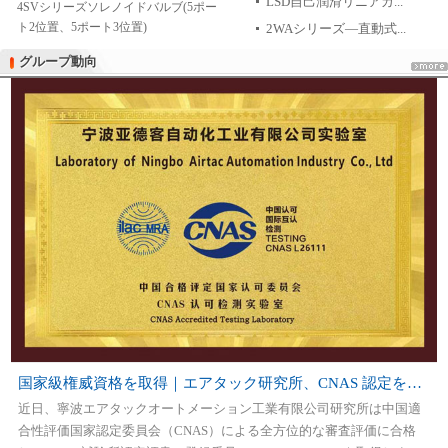
LSD自己潤滑リニアガ...
4SVシリーズソレノイドバルブ(5ポー
ト2位置、5ポート3位置)
2WAシリーズ―直動式...
グループ動向
グループ動向
国家級権威資格を取得｜エアタック研究所、CNAS 認定を獲得
近日、寧波エアタックオートメーション工業有限公司研究所は中国適
合性評価国家認定委員会（CNAS）による全方位的な審査評価に合格