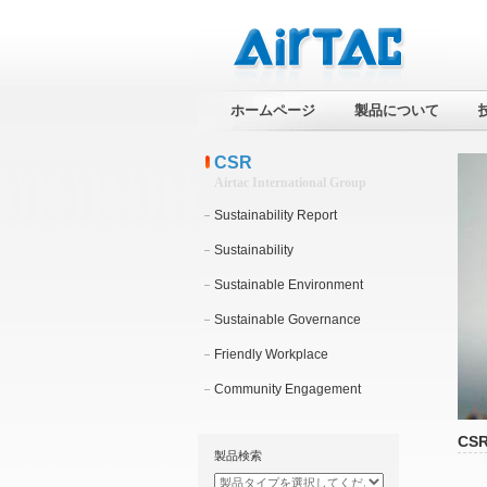
ホームページ
製品について
CSR
Airtac International Group
Sustainability Report
Sustainability
Sustainable Environment
Sustainable Governance
Friendly Workplace
Community Engagement
CS
製品検索