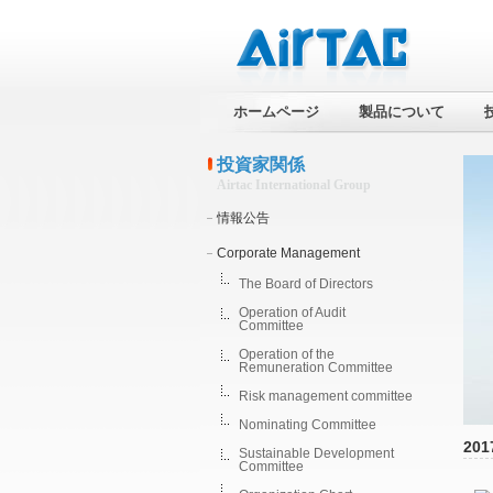
ホームページ
製品について
投資家関係
Airtac International Group
情報公告
Corporate Management
The Board of Directors
Operation of Audit
Committee
Operation of the
Remuneration Committee
Risk management committee
Nominating Committee
201
Sustainable Development
Committee