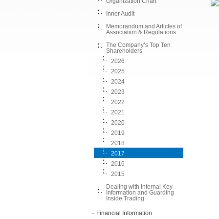
Organization Chart
Inner Audit
Memorandum and Articles of
Association & Regulations
The Company’s Top Ten
Shareholders
2026
2025
2024
2023
2022
2021
2020
2019
2018
2017
2016
2015
Dealing with Internal Key
Information and Guarding
Inside Trading
Financial Information