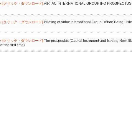
[クリック・ダウンロード]
AIRTAC INTERNATIONAL GROUP IPO PROSPECTUS
[クリック・ダウンロード]
Briefing of Airtac International Group Before Being List
[クリック・ダウンロード]
The prospectus (Capital Increment and Issuing New Stoc
for the first time)