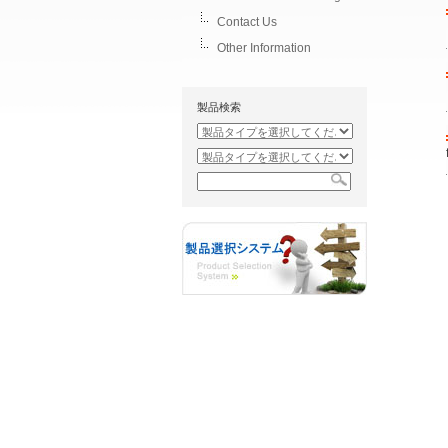
Contact Us
Other Information
製品検索