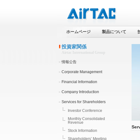
ホームページ
製品について
投資家関係
Airtac International Group
情報公告
Corporate Management
Financial Information
Company Introduction
Services for Shareholders
Investor Conference
Monthly Consolidated
Revenue
Ser
Stock Information
Shareholders’ Meeting