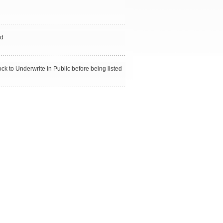
ed
k to Underwrite in Public before being listed