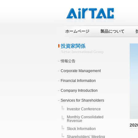
ホームページ
製品について
投資家関係
Airtac International Group
情報公告
Corporate Management
Financial Information
Company Introduction
Services for Shareholders
Investor Conference
Monthly Consolidated
Revenue
202
Stock Information
Shareholders’ Meeting