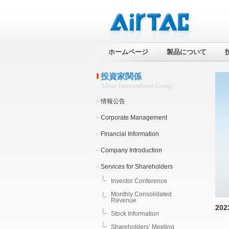
ホームページ
製品について
投資家関係
Airtac International Group
情報公告
Corporate Management
Financial Information
Company Introduction
Services for Shareholders
Investor Conference
Monthly Consolidated
Revenue
202
Stock Information
Shareholders’ Meeting