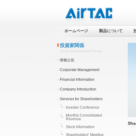
ホームページ
製品について
投資家関係
Airtac International Group
情報公告
Corporate Management
Financial Information
Company Introduction
Services for Shareholders
Investor Conference
Monthly Consolidated
Revenue
Sha
Stock Information
Shareholders’ Meeting