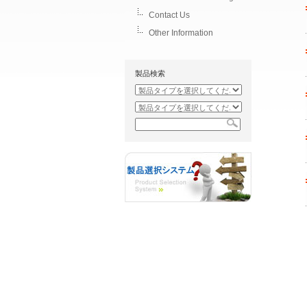
Contact Us
Other Information
製品検索