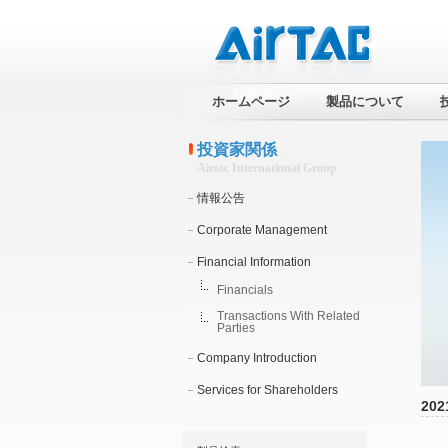
ホームページ
製品について
投資家関係
Airtac International Group
情報公告
Corporate Management
Financial Information
Financials
Transactions With Related
Parties
Company Introduction
Services for Shareholders
202