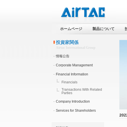
ホームページ
製品について
投資家関係
Airtac International Group
情報公告
Corporate Management
Financial Information
Financials
Transactions With Related
Parties
Company Introduction
Services for Shareholders
202