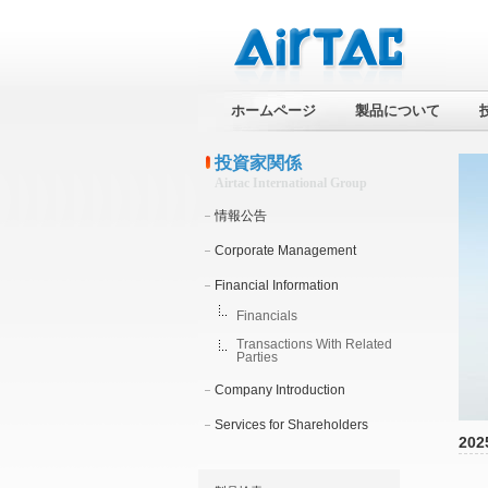
ホームページ
製品について
投資家関係
Airtac International Group
情報公告
Corporate Management
Financial Information
Financials
Transactions With Related
Parties
Company Introduction
Services for Shareholders
202