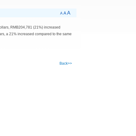
A
A
A
ollars, RMB204,781 (21%) increased
ars, a 21% increased compared to the same
Back>>