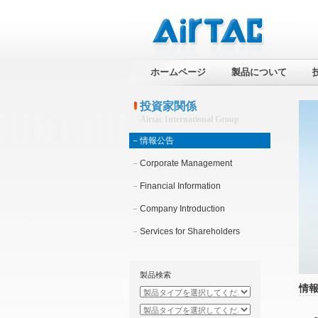
ホームページ
製品について
投資家関係
Airtac International Group
情報公告
Corporate Management
Financial Information
Company Introduction
Services for Shareholders
製品検索
情