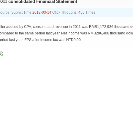
011 consolidated Financial Statement
ource:
Submit Time:
2012-03-14
Click Throughs:
455
Times
fter audited by CPA, consolidated revenue in 2011 was RMB1,172,936 thousand d
ompared to the same period last year. Net income was RMB286,408 thousand doll
eriod last year. EPS after income tax was NTD9.00.