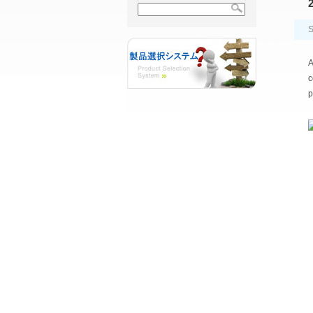
2
S
A
c
p