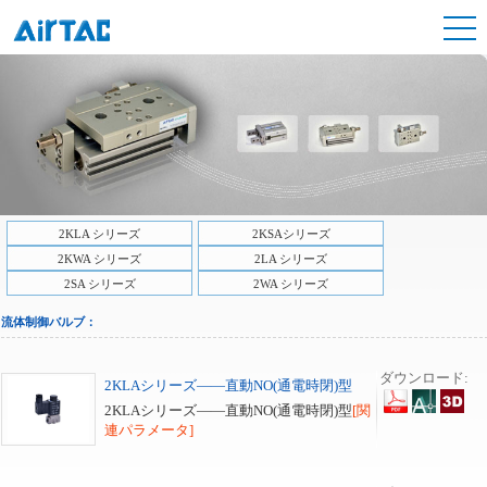
2KLA シリーズ
2KSAシリーズ
2KWA シリーズ
2LA シリーズ
2SA シリーズ
2WA シリーズ
流体制御バルブ：
ダウンロード:
2KLAシリーズ――直動NO(通電時閉)型
2KLAシリーズ――直動NO(通電時閉)型
[関
連パラメータ]