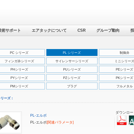
技術サポート
エアタックについて
CSR
グループ動向
PC シリーズ
PL シリーズ
制御弁
フィンガ弁シリーズ
サイレンサーシリーズ
ミニシリー
PHシリーズ
PUシリーズ
PEシリーズ
PYシリーズ
PZシリーズ
PKシリーズ
PMシリーズ
プラグ
フルメタル
 シリーズ：
ダウンロー
PL-エルボ
PL-エルボ
[関連パラメータ]