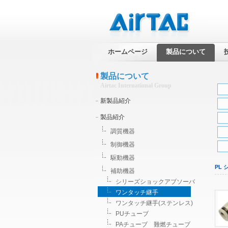
ホームページ
製品について
製品について
Airtac International Group
新製品紹介
製品紹介
調質機器
制御機器
駆動機器
PL
補助機器
シリーズショックアブソーバ
ワンタッチ継手
ワンタッチ継手(ステンレス)
PUチューブ
PAチューブ 難燃チューブ