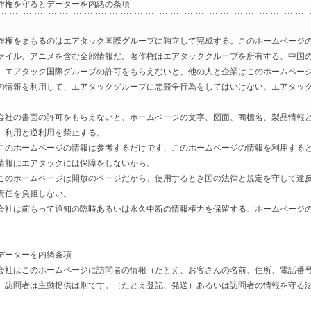
作権を守るとデーターを内緒の条項
作権をまもるのはエアタック国際グループに独立して完成する。このホームページ
ァイル、アニメを含む全部情報だ。著作権はエアタックグループを所有する、中国
、エアタック国際グループの許可をもらえないと、他の人と企業はこのホームペー
の情報を利用して、エアタックグループに悪競争行為をしてはいけない。エアタッ
社の書面の許可をもらえないと、ホームページの文字、図面、商標名、製品情報と
、利用と逆利用を禁止する。
のホームページの情報は参考するだけです、このホームページの情報を利用すると
情報はエアタックには保障をしないから。
のホームページは開放のページだから、使用するとき国の法律と規定を守して違反
責任を負担しない。
社は前もって通知の臨時あるいは永久中断の情報権力を保留する、ホームページの
。
ーターを内緒条項
社はこのホームページに訪問者の情報（たとえ、お客さんの名前、住所、電話番号
。訪問者は主動提供は別です。（たとえ登記、発送）あるいは訪問者の情報を守る