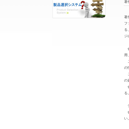
著
著
フ
る
ジ
会
用
こ
の
こ
の
会
る
デ
会
い